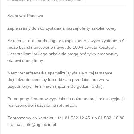
in:
Aktualności
,
Informacje RIG
,
Uncategorized
Szanowni Państwo
zapraszamy do skorzystania z naszej oferty szkoleniowej.
Szkolenie dot. marketingu ekologicznego z wykorzystaniem AI
może być sfinansowane nawet do 100% zwrotu kosztów .
Uczestnikami takiego szkolenia mogą być tylko pracownicy
etatowi danej firmy.
Nasz trener/trenerka specjalizujący/a się w tej tematyce
dojeżdża do siedziby lub oddziału przedsiębiorstwa w
uzgodnionych terminach (łącznie 36 godzin, 5 dni).
Pomagamy firmom w wypełnianiu dokumentacji rekrutacyjnej i
rozliczeniowej i uzyskaniu refundacji.
Zapraszamy do kontaktu: tel. 81 532 12 45 lub 81 532 16 88
lub mail: info@rig.lublin.pl